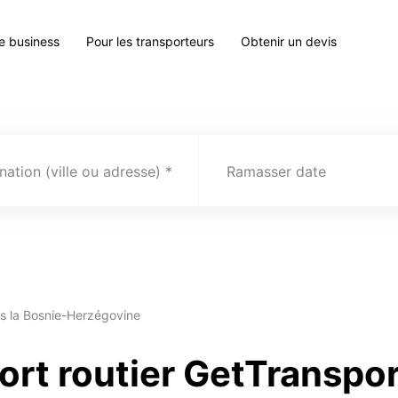
le business
Pour les transporteurs
Obtenir un devis
nation (ville ou adresse)
Ramasser date
rs la Bosnie-Herzégovine
ort routier GetTranspo