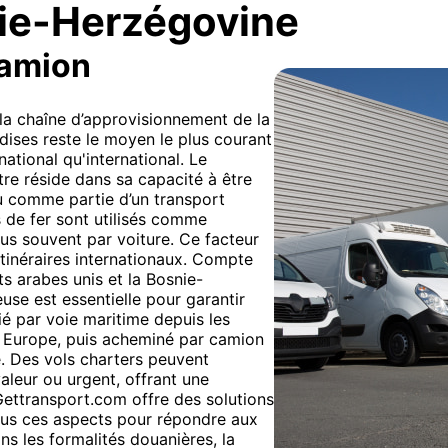
nie-Herzégovine
camion
 la chaîne d’approvisionnement de la
ises reste le moyen le plus courant
national qu'international. Le
stre réside dans sa capacité à être
ou comme partie d’un transport
 de fer sont utilisés comme
 plus souvent par voiture. Ce facteur
itinéraires internationaux. Compte
ts arabes unis et la Bosnie-
use est essentielle pour garantir
dié par voie maritime depuis les
n Europe, puis acheminé par camion
e. Des vols charters peuvent
aleur ou urgent, offrant une
 Gettransport.com offre des solutions
ous ces aspects pour répondre aux
s les formalités douanières, la