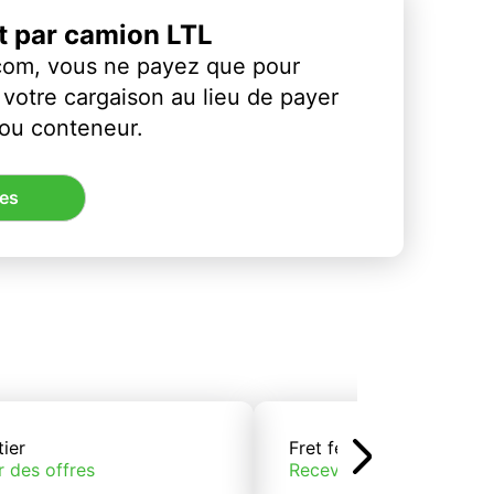
et par camion LTL
com, vous ne payez que pour
votre cargaison au lieu de payer
 ou conteneur.
res
tier
Fret ferroviaire
r des offres
Recevoir des offres