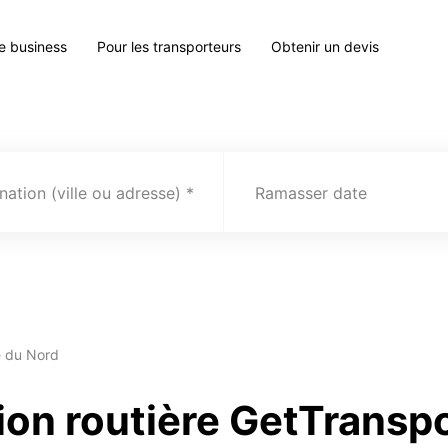
le business
Pour les transporteurs
Obtenir un devis
nation (ville ou adresse)
Ramasser date
e du Nord
ion routière GetTransp