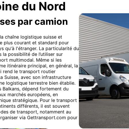
oine du Nord
ises par camion
la chaîne logistique suisse et
le plus courant et standard pour
 qu'à l'étranger. La particularité du
 possibilité de l’utiliser sur
port multimodal. Même si les
 itinéraire principal, en général, la
i rend le transport routier
La Suisse, avec son infrastructure
e logistique terrestre bien établie.
s Balkans, dépend fortement du
 aux marchés européens, en
hique stratégique. Pour le transport
inents différents, il est souvent
odes de transport, notamment au
organiser via Gettransport.com pour