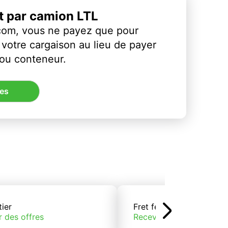
et par camion LTL
com, vous ne payez que pour
votre cargaison au lieu de payer
 ou conteneur.
res
tier
Fret ferroviaire
r des offres
Recevoir des offres