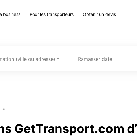
le business
Pour les transporteurs
Obtenir un devis
nation (ville ou adresse)
Ramasser date
ite
ns GetTransport.com d