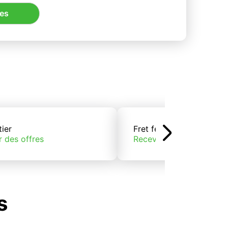
res
tier
Fret ferroviaire
r des offres
Recevoir des offres
s