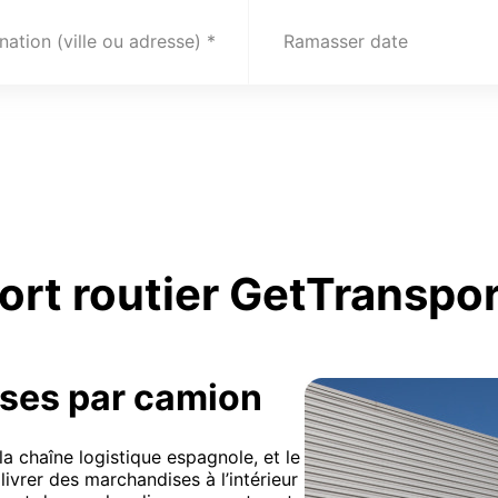
nation (ville ou adresse)
Ramasser date
port routier GetTransp
ises par camion
la chaîne logistique espagnole, et le
livrer des marchandises à l’intérieur