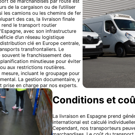
nsport de marchandises par route est
urs de la cargaison ou de l’utiliser
i les camions ou les chemins de fer
lupart des cas, la livraison finale
 rend le transport routier
 L'Espagne, avec son infrastructure
ficie d’un réseau logistique
distribution clé en Europe centrale,
ansports transfrontaliers. Le
e souvent le franchissement des
planification minutieuse pour éviter
u aux restrictions routières.
r mesure, incluant le groupage pour
emental. La gestion documentaire, y
t prise en charge par nos experts.
Conditions et coû
La livraison en Espagne prend génér
international est calculé individuelle
Cependant, nos transporteurs peuven
marchandises. Le coût du transport ro