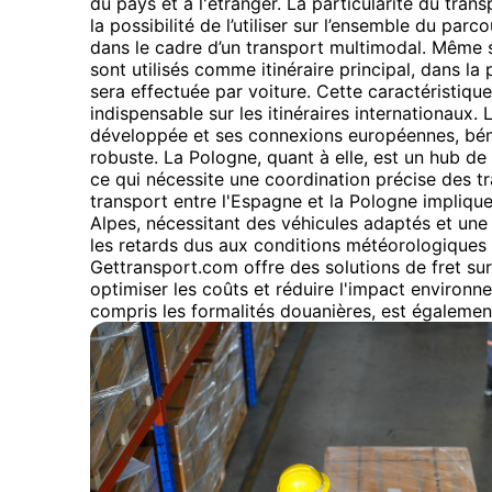
du pays et à l'étranger. La particularité du tra
la possibilité de l’utiliser sur l’ensemble du parco
dans le cadre d’un transport multimodal. Même s
sont utilisés comme itinéraire principal, dans la p
sera effectuée par voiture. Cette caractéristique
indispensable sur les itinéraires internationaux.
développée et ses connexions européennes, béné
robuste. La Pologne, quant à elle, est un hub de 
ce qui nécessite une coordination précise des tr
transport entre l'Espagne et la Pologne impliqu
Alpes, nécessitant des véhicules adaptés et une 
les retards dus aux conditions météorologiques o
Gettransport.com offre des solutions de fret su
optimiser les coûts et réduire l'impact environn
compris les formalités douanières, est égalemen