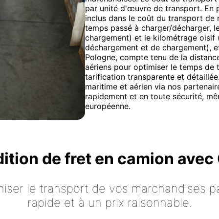
par unité d'œuvre de transport. En p
inclus dans le coût du transport de
temps passé à charger/décharger, le 
chargement) et le kilométrage oisif 
déchargement et de chargement), etc
Pologne, compte tenu de la distanc
aériens pour optimiser le temps de 
tarification transparente et détaill
maritime et aérien via nos partenai
rapidement et en toute sécurité, mêm
européenne.
dition de fret en camion ave
iser le transport de vos marchandises p
rapide et à un prix raisonnable.