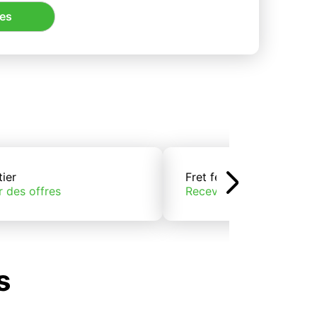
res
tier
Fret ferroviaire
r des offres
Recevoir des offres
s