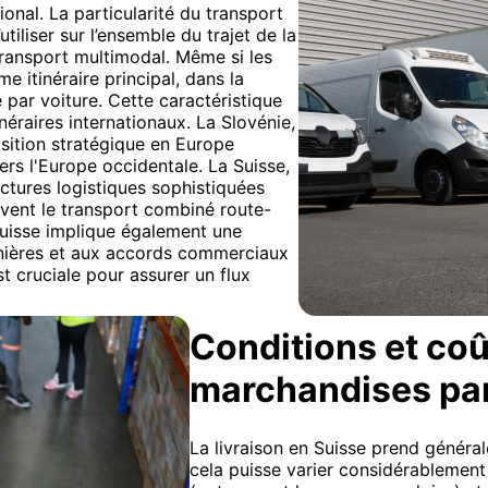
onal. La particularité du transport
tiliser sur l’ensemble du trajet de la
transport multimodal. Même si les
 itinéraire principal, dans la
e par voiture. Cette caractéristique
inéraires internationaux. La Slovénie,
sition stratégique en Europe
vers l'Europe occidentale. La Suisse,
uctures logistiques sophistiquées
uvent le transport combiné route-
a Suisse implique également une
anières et aux accords commerciaux
t cruciale pour assurer un flux
Conditions et coû
marchandises pa
La livraison en Suisse prend général
cela puisse varier considérablement