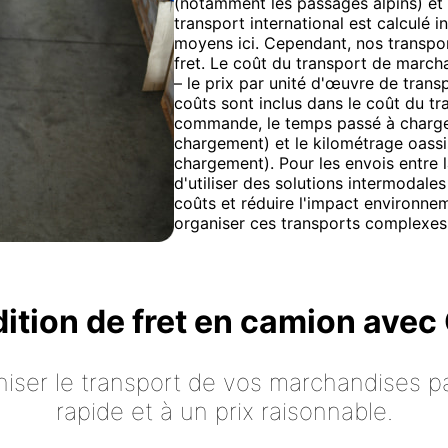
(notamment les passages alpins) et
transport international est calculé in
moyens ici. Cependant, nos transpor
fret. Le coût du transport de marcha
– le prix par unité d'œuvre de transp
coûts sont inclus dans le coût du tr
commande, le temps passé à charger/
chargement) et le kilométrage oassi
chargement). Pour les envois entre la
d'utiliser des solutions intermodales
coûts et réduire l'impact environne
organiser ces transports complexes
dition de fret en camion ave
iser le transport de vos marchandises p
rapide et à un prix raisonnable.