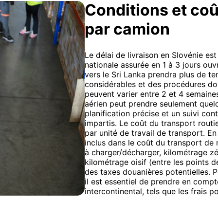
Conditions et coû
par camion
Le délai de livraison en Slovénie e
nationale assurée en 1 à 3 jours ouv
vers le Sri Lanka prendra plus de t
considérables et des procédures dou
peuvent varier entre 2 et 4 semaines
aérien peut prendre seulement quel
planification précise et un suivi cont
impartis. Le coût du transport routier
par unité de travail de transport. En
inclus dans le coût du transport d
à charger/décharger, kilométrage zé
kilométrage oisif (entre les points
des taxes douanières potentielles. Po
il est essentiel de prendre en compt
intercontinental, tels que les frais 