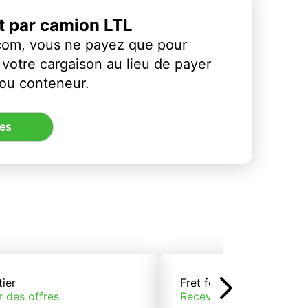
et par camion LTL
com, vous ne payez que pour
votre cargaison au lieu de payer
 ou conteneur.
res
tier
Fret ferroviaire
r des offres
Recevoir des offres