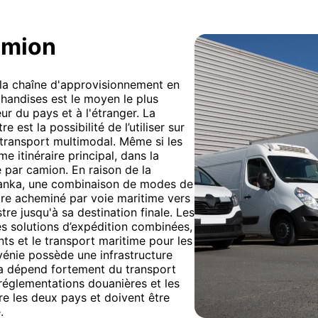
amion
e la chaîne d'approvisionnement en
chandises est le moyen le plus
eur du pays et à l'étranger. La
e est la possibilité de l’utiliser sur
 transport multimodal. Même si les
 itinéraire principal, dans la
ée par camion. En raison de la
 Lanka, une combinaison de modes de
être acheminé par voie maritime vers
tre jusqu'à sa destination finale. Les
s solutions d’expédition combinées,
nts et le transport maritime pour les
vénie possède une infrastructure
ka dépend fortement du transport
 réglementations douanières et les
re les deux pays et doivent être
.