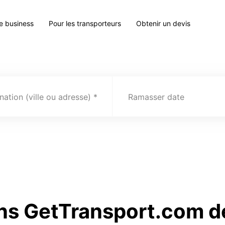
le business
Pour les transporteurs
Obtenir un devis
nation (ville ou adresse)
Ramasser date
ns GetTransport.com de