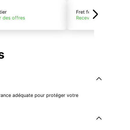
tier
Fret ferroviaire
r des offres
Recevoir des offres
s
surance adéquate pour protéger votre