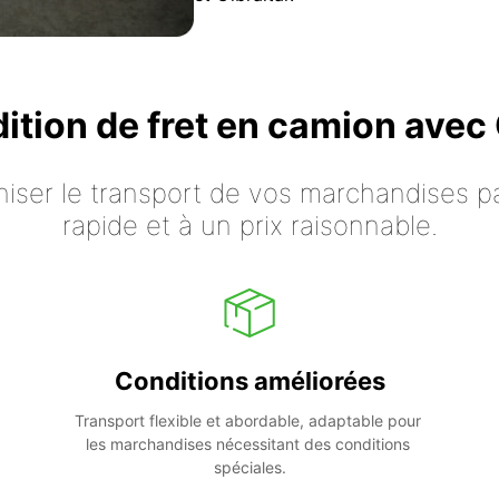
dition de fret en camion ave
iser le transport de vos marchandises p
rapide et à un prix raisonnable.
Conditions améliorées
Transport flexible et abordable, adaptable pour 
les marchandises nécessitant des conditions 
spéciales.