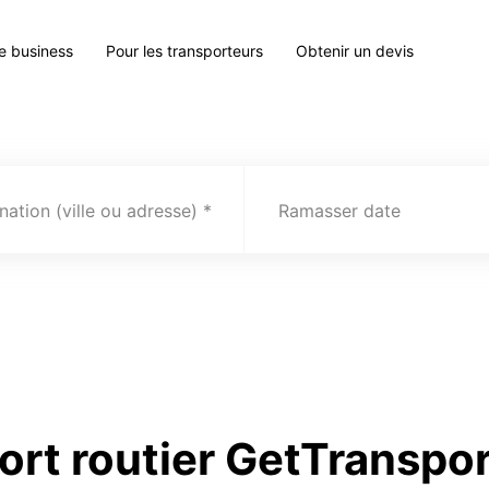
le business
Pour les transporteurs
Obtenir un devis
nation (ville ou adresse)
Ramasser date
ort routier GetTranspo