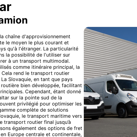
ar
camion
e la chaîne d'approvisionnement
ste le moyen le plus courant et
s qu'à l'étranger. La particularité
 la possibilité de l'utiliser sur
rer à un transport multimodal.
isés comme itinéraire principal, la
. Cela rend le transport routier
. La Slovaquie, en tant que pays
 routière bien développée, facilitant
principales. Cependant, étant donné
ltar sur la pointe sud de la
ouvent privilégié pour optimiser les
e gamme complète de solutions
lovaquie, le transport maritime vers
 transport routier final jusqu’à
osons également des options de fret
 en Europe centrale et continentale,