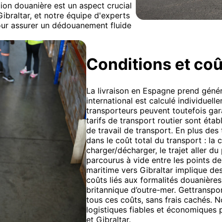
tion douanière est un aspect crucial
Gibraltar, et notre équipe d'experts
pour assurer un dédouanement fluide
Conditions et coû
La livraison en Espagne prend généra
international est calculé individuel
transporteurs peuvent toutefois gara
tarifs de transport routier sont étab
de travail de transport. En plus des 
dans le coût total du transport : l
charger/décharger, le trajet aller d
parcourus à vide entre les points 
maritime vers Gibraltar implique des
coûts liés aux formalités douanières
britannique d’outre-mer. Gettranspo
tous ces coûts, sans frais cachés. 
logistiques fiables et économiques 
et Gibraltar.