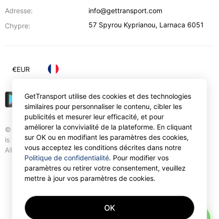
Adresse:
info@gettransport.com
57 Spyrou Kyprianou
,
Larnaca
6051
Chypre:
€
EUR
GetTransport utilise des cookies et des technologies
similaires pour personnaliser le contenu, cibler les
publicités et mesurer leur efficacité, et pour
améliorer la convivialité de la plateforme. En cliquant
© Gettransport International Limited. GetTransport®
sur OK ou en modifiant les paramètres des cookies,
is trademark of Gettransport International Limited.
vous acceptez les conditions décrites dans notre
All rights reserved.
Politique de confidentialité
. Pour modifier vos
paramètres ou retirer votre consentement, veuillez
mettre à jour vos paramètres de cookies.
OK
AI