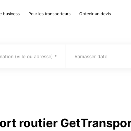
le business
Pour les transporteurs
Obtenir un devis
nation (ville ou adresse)
Ramasser date
ort routier GetTranspo