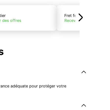
tier
Fret ferroviaire
r des offres
Recevoir des offres
s
surance adéquate pour protéger votre