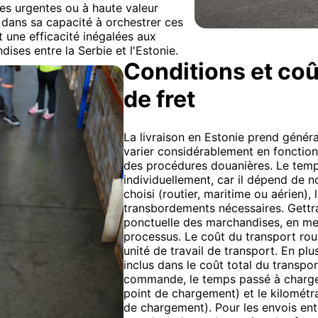
es urgentes ou à haute valeur
 dans sa capacité à orchestrer ces
et une efficacité inégalées aux
ises entre la Serbie et l'Estonie.
Conditions et coû
de fret
La livraison en Estonie prend généra
varier considérablement en fonction
des procédures douanières. Le temps
individuellement, car il dépend de 
choisi (routier, maritime ou aérien),
transbordements nécessaires. Gettra
ponctuelle des marchandises, en met
processus. Le coût du transport routi
unité de travail de transport. En plu
inclus dans le coût total du transpo
commande, le temps passé à charger/
point de chargement) et le kilométr
de chargement). Pour les envois entr