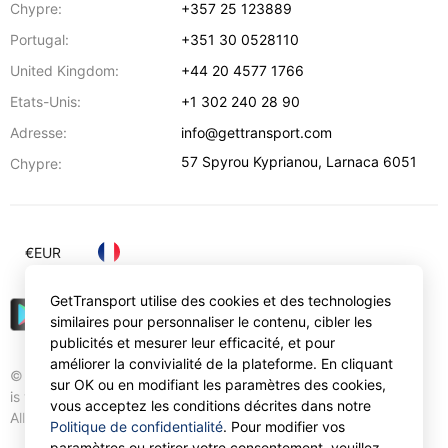
Chypre:
+357 25 123889
Portugal:
+351 30 0528110
United Kingdom:
+44 20 4577 1766
Etats-Unis:
+1 302 240 28 90
Adresse:
info@gettransport.com
57 Spyrou Kyprianou
,
Larnaca
6051
Chypre:
€
EUR
GetTransport utilise des cookies et des technologies
similaires pour personnaliser le contenu, cibler les
publicités et mesurer leur efficacité, et pour
améliorer la convivialité de la plateforme. En cliquant
© Gettransport International Limited. GetTransport®
sur OK ou en modifiant les paramètres des cookies,
is trademark of Gettransport International Limited.
vous acceptez les conditions décrites dans notre
All rights reserved.
Politique de confidentialité
. Pour modifier vos
paramètres ou retirer votre consentement, veuillez