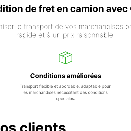
dition de fret en camion ave
iser le transport de vos marchandises p
rapide et à un prix raisonnable.
Conditions améliorées
Transport flexible et abordable, adaptable pour 
les marchandises nécessitant des conditions 
spéciales.
os clients