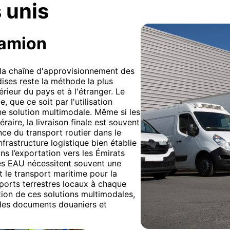
 unis
camion
e la chaîne d'approvisionnement des
ises reste la méthode la plus
érieur du pays et à l'étranger. Le
e, que ce soit par l'utilisation
ne solution multimodale. Même si les
raire, la livraison finale est souvent
nce du transport routier dans le
frastructure logistique bien établie
ans l’exportation vers les Émirats
les EAU nécessitent souvent une
le transport maritime pour la
sports terrestres locaux à chaque
tion de ces solutions multimodales,
n des documents douaniers et