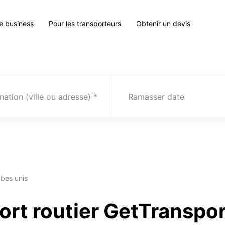
le business
Pour les transporteurs
Obtenir un devis
nation (ville ou adresse)
Ramasser date
abes unis
ort routier GetTranspo