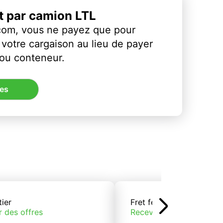
et par camion LTL
com, vous ne payez que pour
votre cargaison au lieu de payer
 ou conteneur.
res
tier
Fret ferroviaire
r des offres
Recevoir des offres