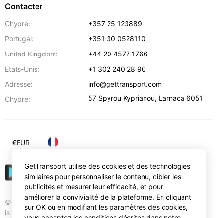
Contacter
Chypre:
+357 25 123889
Portugal:
+351 30 0528110
United Kingdom:
+44 20 4577 1766
Etats-Unis:
+1 302 240 28 90
Adresse:
info@gettransport.com
57 Spyrou Kyprianou
,
Larnaca
6051
Chypre:
€
EUR
GetTransport utilise des cookies et des technologies
similaires pour personnaliser le contenu, cibler les
publicités et mesurer leur efficacité, et pour
améliorer la convivialité de la plateforme. En cliquant
© Gettransport International Limited. GetTransport®
sur OK ou en modifiant les paramètres des cookies,
is trademark of Gettransport International Limited.
vous acceptez les conditions décrites dans notre