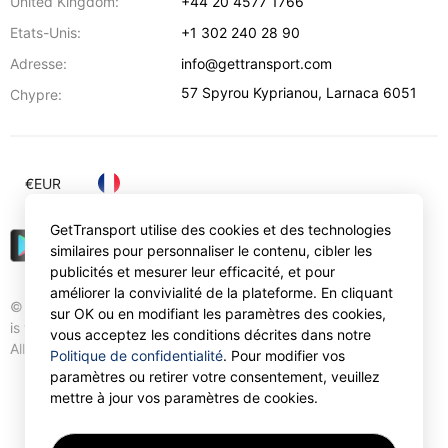
United Kingdom:
+44 20 4577 1766
Etats-Unis:
+1 302 240 28 90
Adresse:
info@gettransport.com
57 Spyrou Kyprianou
,
Larnaca
6051
Chypre:
€
EUR
GetTransport utilise des cookies et des technologies
similaires pour personnaliser le contenu, cibler les
publicités et mesurer leur efficacité, et pour
améliorer la convivialité de la plateforme. En cliquant
© Gettransport International Limited. GetTransport®
sur OK ou en modifiant les paramètres des cookies,
is trademark of Gettransport International Limited.
vous acceptez les conditions décrites dans notre
All rights reserved.
Politique de confidentialité
. Pour modifier vos
paramètres ou retirer votre consentement, veuillez
mettre à jour vos paramètres de cookies.