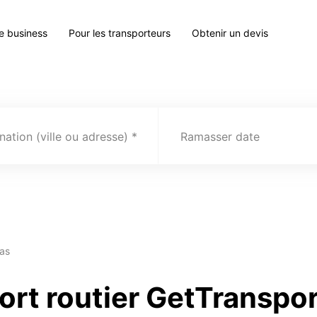
le business
Pour les transporteurs
Obtenir un devis
nation (ville ou adresse)
Ramasser date
as
ort routier GetTranspo