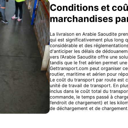
Conditions et coû
marchandises pa
La livraison en Arabie Saoudite pre
qui est significativement plus long q
considérable et des réglementations 
d'anticiper les délais de dédouaneme
vers l’Arabie Saoudite offre une so
tandis que le fret aérien permet une 
Gettransport.com peut organiser ce
routier, maritime et aérien pour rép
Le coût du transport par route est ca
unité de travail de transport. En plu
inclus dans le coût total du transp
commande, le temps passé à charger
l’endroit de chargement) et les kilo
de déchargement et de chargement