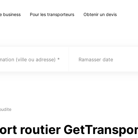
le business
Pour les transporteurs
Obtenir un devis
nation (ville ou adresse)
Ramasser date
oudite
ort routier GetTranspo