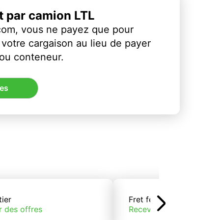
et par camion LTL
com, vous ne payez que pour
votre cargaison au lieu de payer
 ou conteneur.
res
tier
Fret ferroviaire
r des offres
Recevoir des offres