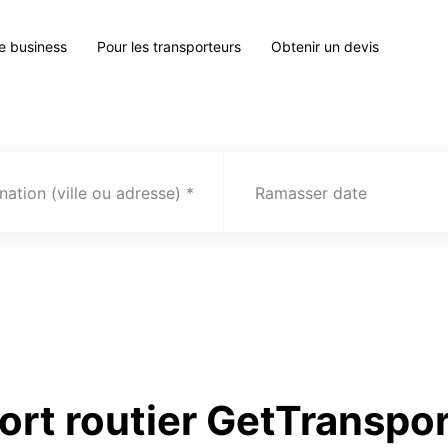
le business
Pour les transporteurs
Obtenir un devis
nation (ville ou adresse)
Ramasser date
ort routier GetTranspo