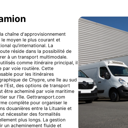
camion
e la chaîne d'approvisionnement
 le moyen le plus courant et
ional qu’international. La
oute réside dans la possibilité de
égrer à un transport multimodale.
ilisés comme itinéraire principal, il
e par voie routière. Cette
sable pour les itinéraires
graphique de Chypre, une île au sud
de l'Est, des options de transport
ut être acheminé par voie maritime
ier sur l'île. Gettransport.com
orme complète pour organiser le
ns douanières entre la Lituanie et
ut nécessiter des formalités
ellement plus longs. La gestion
tir un acheminement fluide et