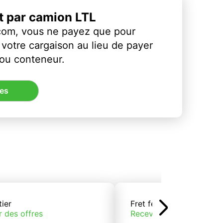
et par camion LTL
com, vous ne payez que pour
votre cargaison au lieu de payer
 ou conteneur.
res
tier
Fret ferroviaire
r des offres
Recevoir des offres