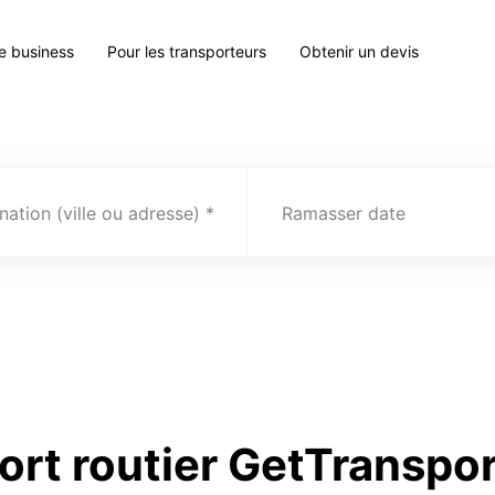
le business
Pour les transporteurs
Obtenir un devis
nation (ville ou adresse)
Ramasser date
ort routier GetTranspo