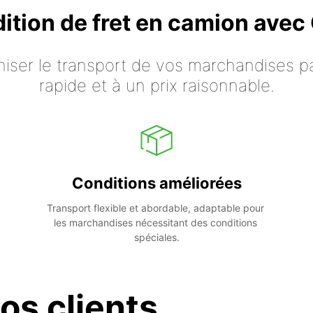
dition de fret en camion ave
iser le transport de vos marchandises p
rapide et à un prix raisonnable.
Conditions améliorées
Transport flexible et abordable, adaptable pour 
les marchandises nécessitant des conditions 
spéciales.
os clients