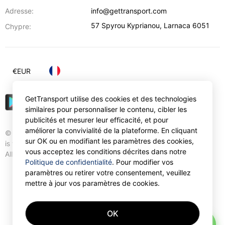
Adresse:
info@gettransport.com
57 Spyrou Kyprianou
,
Larnaca
6051
Chypre:
€
EUR
GetTransport utilise des cookies et des technologies
similaires pour personnaliser le contenu, cibler les
publicités et mesurer leur efficacité, et pour
améliorer la convivialité de la plateforme. En cliquant
© Gettransport International Limited. GetTransport®
sur OK ou en modifiant les paramètres des cookies,
is trademark of Gettransport International Limited.
vous acceptez les conditions décrites dans notre
All rights reserved.
Politique de confidentialité
. Pour modifier vos
paramètres ou retirer votre consentement, veuillez
mettre à jour vos paramètres de cookies.
OK
AI