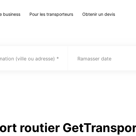
le business
Pour les transporteurs
Obtenir un devis
nation (ville ou adresse)
Ramasser date
ort routier GetTranspor