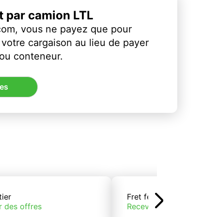
et par camion LTL
com, vous ne payez que pour
votre cargaison au lieu de payer
 ou conteneur.
res
tier
Fret ferroviaire
r des offres
Recevoir des offres