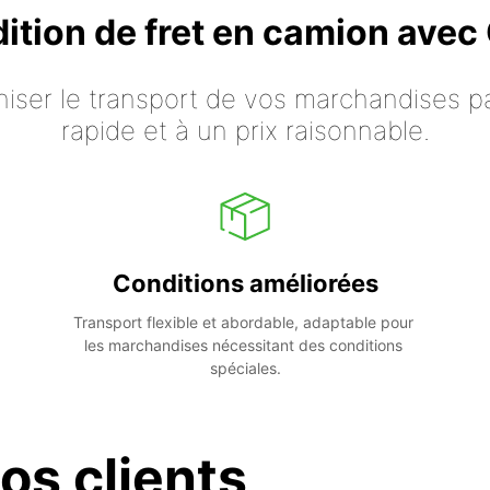
dition de fret en camion ave
iser le transport de vos marchandises p
rapide et à un prix raisonnable.
Conditions améliorées
Transport flexible et abordable, adaptable pour 
les marchandises nécessitant des conditions 
spéciales.
os clients