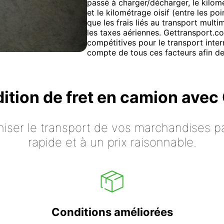
passé à charger/décharger, le kilom
et le kilométrage oisif (entre les p
que les frais liés au transport mult
les taxes aériennes. Gettransport.c
compétitives pour le transport inter
compte de tous ces facteurs afin de
dition de fret en camion ave
iser le transport de vos marchandises p
rapide et à un prix raisonnable.
Conditions améliorées