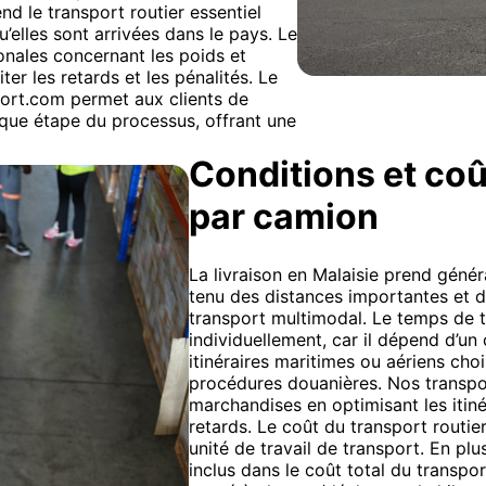
d le transport routier essentiel
’elles sont arrivées dans le pays. Le
onales concernant les poids et
er les retards et les pénalités. Le
sport.com permet aux clients de
aque étape du processus, offrant une
Conditions et coût
par camion
La livraison en Malaisie prend géné
tenu des distances importantes et de
transport multimodal. Le temps de tr
individuellement, car il dépend d’un
itinéraires maritimes ou aériens cho
procédures douanières. Nos transpor
marchandises en optimisant les itiné
retards. Le coût du transport routier 
unité de travail de transport. En plu
inclus dans le coût total du transp