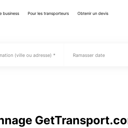
le business
Pour les transporteurs
Obtenir un devis
nation (ville ou adresse)
Ramasser date
nnage GetTransport.co