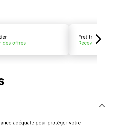
tier
Fret ferroviaire
r des offres
Recevoir des offres
s
surance adéquate pour protéger votre