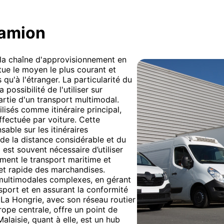
camion
e la chaîne d'approvisionnement en
tue le moyen le plus courant et
 qu'à l'étranger. La particularité du
 possibilité de l'utiliser sur
artie d'un transport multimodal.
lisés comme itinéraire principal,
effectuée par voiture. Cette
sable sur les itinéraires
 de la distance considérable et du
l est souvent nécessaire d’utiliser
ent le transport maritime et
et rapide des marchandises.
multimodales complexes, en gérant
nsport et en assurant la conformité
 La Hongrie, avec son réseau routier
ope centrale, offre un point de
alaisie, quant à elle, est un hub