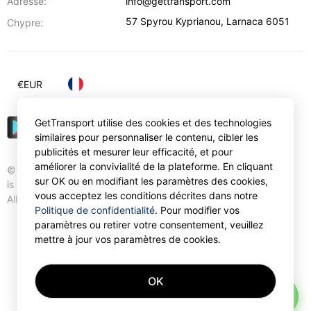
Adresse:
info@gettransport.com
57 Spyrou Kyprianou
,
Larnaca
6051
Chypre:
€
EUR
GetTransport utilise des cookies et des technologies
similaires pour personnaliser le contenu, cibler les
publicités et mesurer leur efficacité, et pour
améliorer la convivialité de la plateforme. En cliquant
© Gettransport International Limited. GetTransport®
sur OK ou en modifiant les paramètres des cookies,
is trademark of Gettransport International Limited.
vous acceptez les conditions décrites dans notre
All rights reserved.
Politique de confidentialité
. Pour modifier vos
paramètres ou retirer votre consentement, veuillez
mettre à jour vos paramètres de cookies.
OK
AI