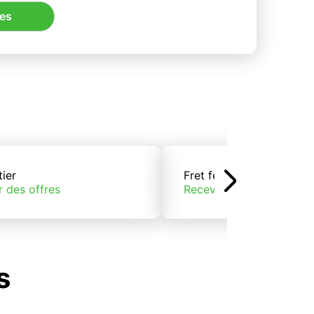
res
tier
Fret ferroviaire
r des offres
Recevoir des offres
s