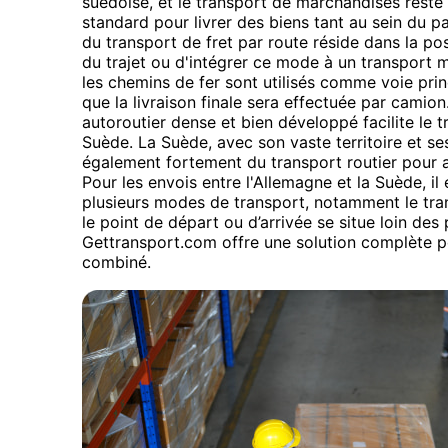
suédoise, et le transport de marchandises reste
standard pour livrer des biens tant au sein du pay
du transport de fret par route réside dans la poss
du trajet ou d'intégrer ce mode à un transport 
les chemins de fer sont utilisés comme voie prin
que la livraison finale sera effectuée par camio
autoroutier dense et bien développé facilite le t
Suède. La Suède, avec son vaste territoire et s
également fortement du transport routier pour a
Pour les envois entre l'Allemagne et la Suède, i
plusieurs modes de transport, notamment le tran
le point de départ ou d’arrivée se situe loin des
Gettransport.com offre une solution complète p
combiné.