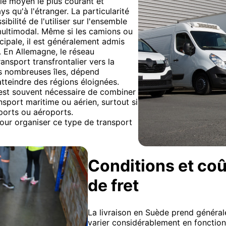
 le moyen le plus courant et
s qu'à l'étranger. La particularité
ibilité de l'utiliser sur l'ensemble
multimodal. Même si les camions ou
cipale, il est généralement admis
n. En Allemagne, le réseau
ransport transfrontalier vers la
es nombreuses îles, dépend
tteindre des régions éloignées.
l est souvent nécessaire de combiner
sport maritime ou aérien, surtout si
 ports ou aéroports.
our organiser ce type de transport
Conditions et coû
de fret
La livraison en Suède prend général
varier considérablement en fonction