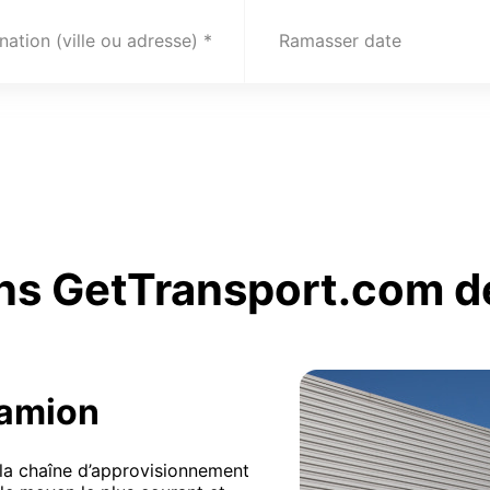
nation (ville ou adresse)
Ramasser date
ns GetTransport.com de 
camion
 la chaîne d’approvisionnement