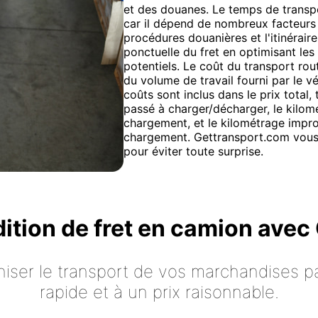
et des douanes. Le temps de transpor
car il dépend de nombreux facteurs 
procédures douanières et l'itinéraire
ponctuelle du fret en optimisant les 
potentiels. Le coût du transport rout
du volume de travail fourni par le vé
coûts sont inclus dans le prix total
passé à charger/décharger, le kilomé
chargement, et le kilométrage impro
chargement. Gettransport.com vous 
pour éviter toute surprise.
dition de fret en camion ave
iser le transport de vos marchandises p
rapide et à un prix raisonnable.