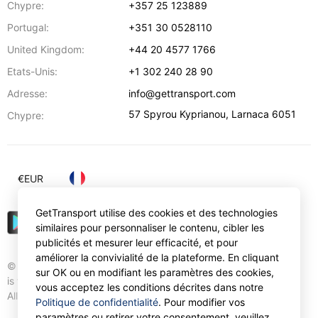
Chypre:
+357 25 123889
Portugal:
+351 30 0528110
United Kingdom:
+44 20 4577 1766
Etats-Unis:
+1 302 240 28 90
Adresse:
info@gettransport.com
57 Spyrou Kyprianou
,
Larnaca
6051
Chypre:
€
EUR
GetTransport utilise des cookies et des technologies
similaires pour personnaliser le contenu, cibler les
publicités et mesurer leur efficacité, et pour
améliorer la convivialité de la plateforme. En cliquant
© Gettransport International Limited. GetTransport®
sur OK ou en modifiant les paramètres des cookies,
is trademark of Gettransport International Limited.
vous acceptez les conditions décrites dans notre
All rights reserved.
Politique de confidentialité
. Pour modifier vos
paramètres ou retirer votre consentement, veuillez