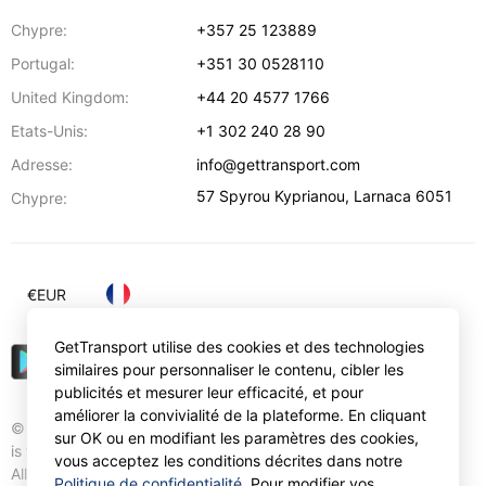
Chypre:
+357 25 123889
Portugal:
+351 30 0528110
United Kingdom:
+44 20 4577 1766
Etats-Unis:
+1 302 240 28 90
Adresse:
info@gettransport.com
57 Spyrou Kyprianou
,
Larnaca
6051
Chypre:
€
EUR
GetTransport utilise des cookies et des technologies
similaires pour personnaliser le contenu, cibler les
publicités et mesurer leur efficacité, et pour
améliorer la convivialité de la plateforme. En cliquant
© Gettransport International Limited. GetTransport®
sur OK ou en modifiant les paramètres des cookies,
is trademark of Gettransport International Limited.
vous acceptez les conditions décrites dans notre
All rights reserved.
Politique de confidentialité
. Pour modifier vos