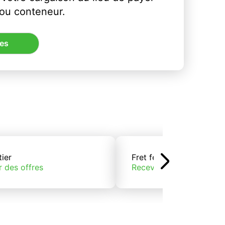
 ou conteneur.
res
tier
Fret ferroviaire
r des offres
Recevoir des offres