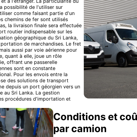
et à l'étranger. La particularité du
 possibilité de l'utiliser sur
iliser comme faisant partie d'un
s chemins de fer sont utilisés
s, la livraison finale sera effectuée
ort routier indispensable sur les
tuation géographique du Sri Lanka,
exportation de marchandises. Le fret
mais aussi par voie aérienne pour
, quant à elle, joue un rôle
ie, offrant une passerelle
iennes sont en constante
tional. Pour les envois entre la
se des solutions de transport
me depuis un port géorgien vers un
le au Sri Lanka. La gestion
les procédures d'importation et
Conditions et coû
par camion