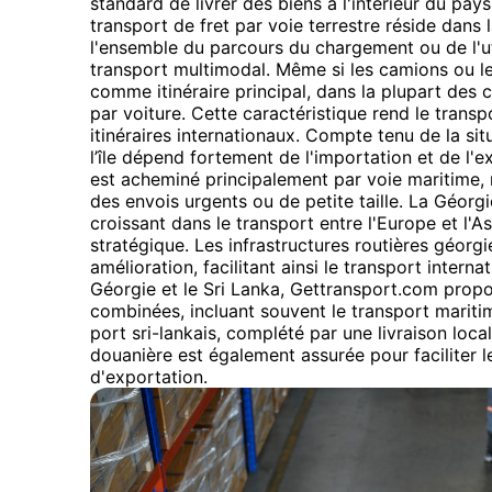
standard de livrer des biens à l'intérieur du pays 
transport de fret par voie terrestre réside dans la
l'ensemble du parcours du chargement ou de l'ut
transport multimodal. Même si les camions ou le
comme itinéraire principal, dans la plupart des ca
par voiture. Cette caractéristique rend le transp
itinéraires internationaux. Compte tenu de la si
l’île dépend fortement de l'importation et de l'
est acheminé principalement par voie maritime, 
des envois urgents ou de petite taille. La Géorgie
croissant dans le transport entre l'Europe et l'As
stratégique. Les infrastructures routières géorg
amélioration, facilitant ainsi le transport interna
Géorgie et le Sri Lanka, Gettransport.com propo
combinées, incluant souvent le transport mariti
port sri-lankais, complété par une livraison loca
douanière est également assurée pour faciliter 
d'exportation.