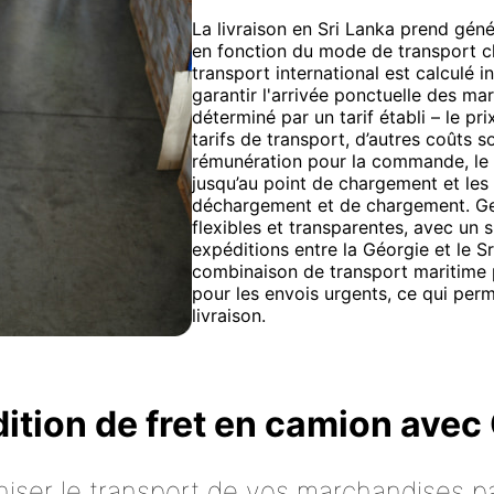
La livraison en Sri Lanka prend géné
en fonction du mode de transport ch
transport international est calculé 
garantir l'arrivée ponctuelle des ma
déterminé par un tarif établi – le pr
tarifs de transport, d’autres coûts so
rémunération pour la commande, le 
jusqu’au point de chargement et les 
déchargement et de chargement. Get
flexibles et transparentes, avec un 
expéditions entre la Géorgie et le
combinaison de transport maritime p
pour les envois urgents, ce qui perme
livraison.
dition de fret en camion ave
iser le transport de vos marchandises p