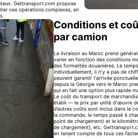
oûteux. Gettransport.com propose
liter ces opérations complexes, en
s.
Conditions et coû
par camion
La livraison au Maroc prend général
varier en fonction des conditions m
des formalités douanières. Le temps 
individuellement, il n'y a pas de ch
peuvent garantir l'arrivée ponctuell
depuis la Géorgie vers le Maroc pre
qui en fait une option plus rapide m
Le coût du transport de marchandises
établi — le prix par unité d'œuvre de
d’autres coûts sont inclus dans le c
la commande, le temps passé à char
point de chargement) et le kilométr
de chargement), etc. Gettransport.c
en tenant compte de tous ces facteu