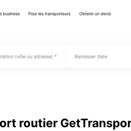
le business
Pour les transporteurs
Obtenir un devis
nation (ville ou adresse)
Ramasser date
ort routier GetTranspo