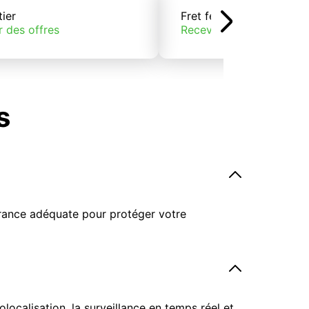
tier
Fret ferroviaire
r des offres
Recevoir des offres
s
surance adéquate pour protéger votre
ocalisation, la surveillance en temps réel et