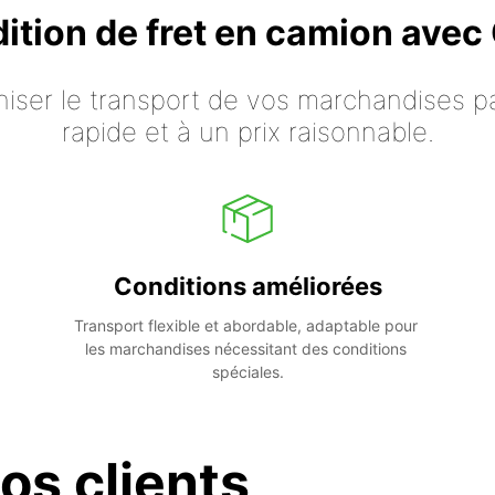
dition de fret en camion ave
iser le transport de vos marchandises p
rapide et à un prix raisonnable.
Conditions améliorées
Transport flexible et abordable, adaptable pour 
les marchandises nécessitant des conditions 
spéciales.
os clients