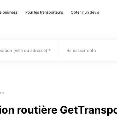
le business
Pour les transporteurs
Obtenir un devis
nation (ville ou adresse)
Ramasser date
gro
ion routière GetTransp