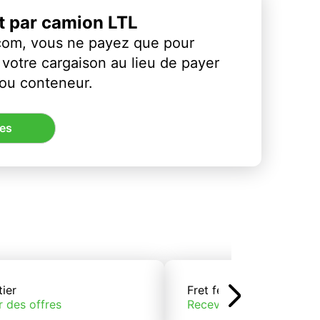
et par camion LTL
com, vous ne payez que pour
votre cargaison au lieu de payer
 ou conteneur.
res
tier
Fret ferroviaire
r des offres
Recevoir des offres