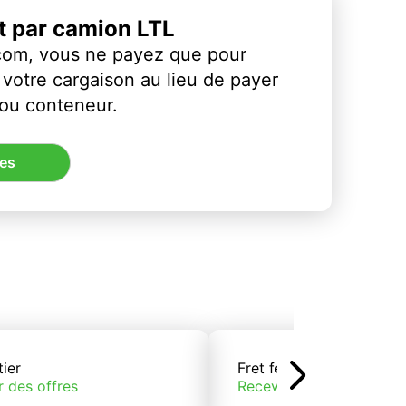
et par camion LTL
com, vous ne payez que pour
votre cargaison au lieu de payer
 ou conteneur.
res
tier
Fret ferroviaire
r des offres
Recevoir des offres