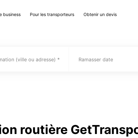
le business
Pour les transporteurs
Obtenir un devis
nation (ville ou adresse)
Ramasser date
ion routière GetTransp