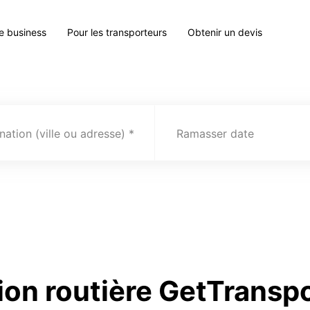
le business
Pour les transporteurs
Obtenir un devis
nation (ville ou adresse)
Ramasser date
ion routière GetTransp