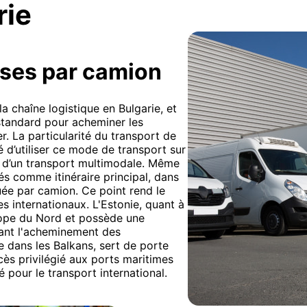
rie
ises par camion
la chaîne logistique en Bulgarie, et
 standard pour acheminer les
r. La particularité du transport de
é d’utiliser ce mode de transport sur
e d’un transport multimodale. Même
és comme itinéraire principal, dans
tuée par camion. Ce point rend le
es internationaux. L'Estonie, quant à
urope du Nord et possède une
itant l'acheminement des
e dans les Balkans, sert de porte
cès privilégié aux ports maritimes
é pour le transport international.