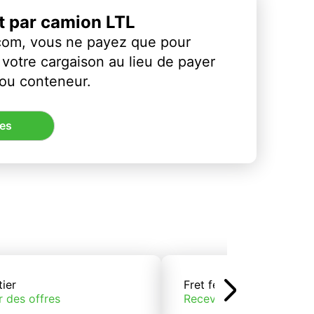
et par camion LTL
com, vous ne payez que pour
votre cargaison au lieu de payer
 ou conteneur.
res
tier
Fret ferroviaire
r des offres
Recevoir des offres