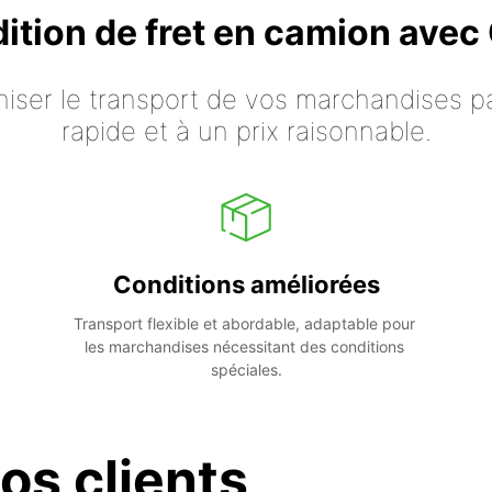
dition de fret en camion ave
iser le transport de vos marchandises p
rapide et à un prix raisonnable.
Conditions améliorées
Transport flexible et abordable, adaptable pour 
les marchandises nécessitant des conditions 
spéciales.
os clients