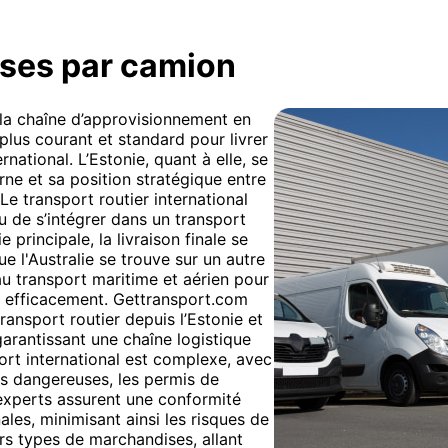
ises par camion
 la chaîne d’approvisionnement en
 plus courant et standard pour livrer
national. L’Estonie, quant à elle, se
rne et sa position stratégique entre
Le transport routier international
 ou de s’intégrer dans un transport
 principale, la livraison finale se
e l'Australie se trouve sur un autre
 au transport maritime et aérien pour
t efficacement. Gettransport.com
ansport routier depuis l’Estonie et
 garantissant une chaîne logistique
ort international est complexe, avec
s dangereuses, les permis de
experts assurent une conformité
ales, minimisant ainsi les risques de
ers types de marchandises, allant