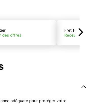
tier
Fret ferroviaire
r des offres
Recevoir des offres
s
surance adéquate pour protéger votre