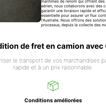
maritimes de renom qui offrent des s
aérien, nous collaborons avec des 
garantir une livraison rapide et effi
essentielle pour assurer un flux con
l'Australie. Nous offrons des soluti
processus, depuis la collecte des mar
dition de fret en camion ave
iser le transport de vos marchandises p
rapide et à un prix raisonnable.
Conditions améliorées