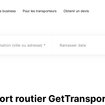
le business
Pour les transporteurs
Obtenir un devis
nation (ville ou adresse)
Ramasser date
ort routier GetTranspor