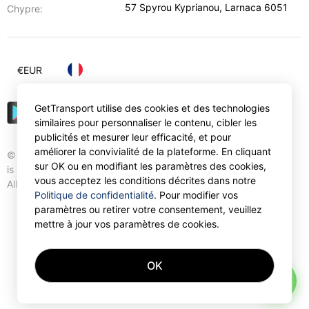
57 Spyrou Kyprianou
,
Larnaca
6051
Chypre:
€
EUR
GetTransport utilise des cookies et des technologies
similaires pour personnaliser le contenu, cibler les
publicités et mesurer leur efficacité, et pour
améliorer la convivialité de la plateforme. En cliquant
© Gettransport International Limited. GetTransport®
sur OK ou en modifiant les paramètres des cookies,
is trademark of Gettransport International Limited.
vous acceptez les conditions décrites dans notre
All rights reserved.
Politique de confidentialité
. Pour modifier vos
paramètres ou retirer votre consentement, veuillez
mettre à jour vos paramètres de cookies.
OK
AI