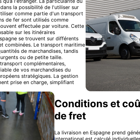
qu’à l'étranger. La particularité du
ans la possibilité de l'utiliser sur
tiliser comme partie d'un transport
s de fer sont utilisés comme
us souvent effectuée par voiture. Cette
sable sur les itinéraires
spagne se trouvent sur différents
fret combinées. Le transport maritime
uantités de marchandises, tandis
urgents ou de petite taille.
transport complémentaires,
 fiable de vos marchandises du
ropéens stratégiques. La gestion
t prise en charge, simplifiant
Conditions et coû
de fret
La livraison en Espagne prend généra
international est calculé individuelle