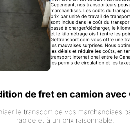
Cependant, nos transporteurs peuven
marchandises. Les coûts du transport 
prix par unité de travail de transport
sont inclus dans le coût du transpor
passé à charger/décharger, le kilom
et le kilométrage oisif (entre les p
Gettransport.com vous offre une tra
les mauvaises surprises. Nous optim
les délais et réduire les coûts, en 
transport international entre le Ca
les permis de circulation et les taxes
dition de fret en camion ave
iser le transport de vos marchandises p
rapide et à un prix raisonnable.