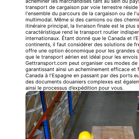
acheminer les marchandises tant au sein du pays 
transport de cargaison par voie terrestre réside d
l'ensemble du parcours de la cargaison ou de l'u
multimodal. Même si des camions ou des chemin
itinéraire principal, la livraison finale est le pl
caractéristique rend le transport routier indispen
internationaux. Étant donné que le Canada et l’E
continents, il faut considérer des solutions de 
offre une option économique pour les grandes q
que le transport aérien est idéal pour les envois 
Gettransport.com peut organiser ces modes de 
garantissant ainsi un acheminement efficace et
Canada à l'Espagne en passant par des ports eu
des documents douaniers complexes est égalemen
ainsi le processus d’expédition pour vous.