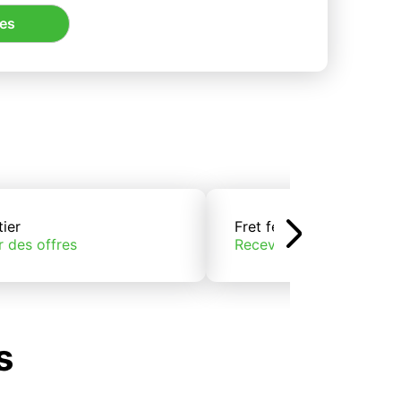
res
tier
Fret ferroviaire
r des offres
Recevoir des offres
s