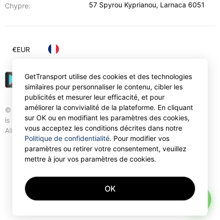
57 Spyrou Kyprianou
,
Larnaca
6051
Chypre:
€
EUR
GetTransport utilise des cookies et des technologies
similaires pour personnaliser le contenu, cibler les
publicités et mesurer leur efficacité, et pour
améliorer la convivialité de la plateforme. En cliquant
© Gettransport International Limited. GetTransport®
sur OK ou en modifiant les paramètres des cookies,
is trademark of Gettransport International Limited.
vous acceptez les conditions décrites dans notre
All rights reserved.
Politique de confidentialité
. Pour modifier vos
paramètres ou retirer votre consentement, veuillez
mettre à jour vos paramètres de cookies.
OK
AI