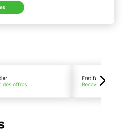
res
tier
Fret ferroviaire
r des offres
Recevoir des offres
s