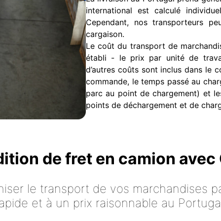
international est calculé individu
Cependant, nos transporteurs peu
cargaison.
Le coût du transport de marchandis
établi - le prix par unité de trava
d’autres coûts sont inclus dans le c
commande, le temps passé au charg
parc au point de chargement) et le
points de déchargement et de charg
dition de fret en camion ave
iser le transport de vos marchandises p
apide et à un prix raisonnable au Portuga