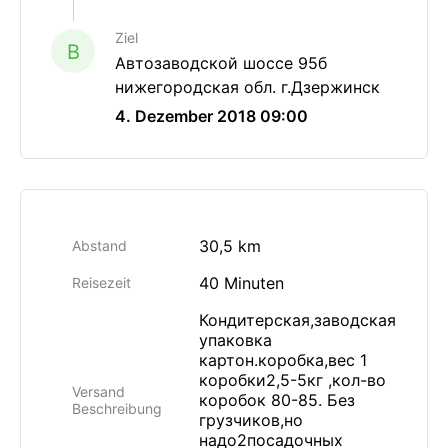
Ziel
B
Автозаводской шоссе 95б
нижегородская обл. г.Дзержинск
4. Dezember 2018 09:00
30,5 km
Abstand
40 Minuten
Reisezeit
Кондитерская,заводская
упаковка
картон.коробка,вес 1
коробки2,5-5кг ,кол-во
Versand
коробок 80-85. Без
Beschreibung
грузчиков,но
надо2посадочных