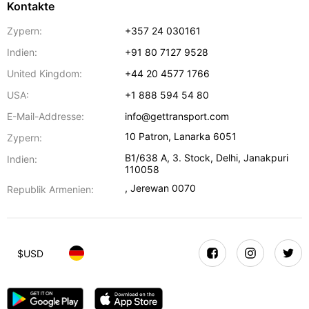
Kontakte
Zypern:
+357 24 030161
Indien:
+91 80 7127 9528
United Kingdom:
+44 20 4577 1766
USA:
+1 888 594 54 80
E-Mail-Addresse:
info@gettransport.com
10 Patron
,
Lanarka
6051
Zypern:
B1/638 A, 3. Stock
,
Delhi
,
Janakpuri
Indien:
110058
,
Jerewan
0070
Republik Armenien:
$
USD