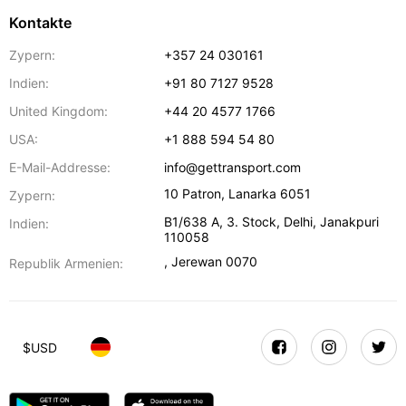
Kontakte
Zypern:
+357 24 030161
Indien:
+91 80 7127 9528
United Kingdom:
+44 20 4577 1766
USA:
+1 888 594 54 80
E-Mail-Addresse:
info@gettransport.com
10 Patron
,
Lanarka
6051
Zypern:
B1/638 A, 3. Stock
,
Delhi
,
Janakpuri
Indien:
110058
,
Jerewan
0070
Republik Armenien:
$
USD