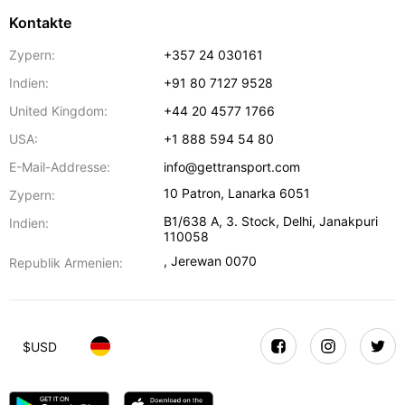
Kontakte
Zypern:
+357 24 030161
Indien:
+91 80 7127 9528
United Kingdom:
+44 20 4577 1766
USA:
+1 888 594 54 80
E-Mail-Addresse:
info@gettransport.com
10 Patron
,
Lanarka
6051
Zypern:
B1/638 A, 3. Stock
,
Delhi
,
Janakpuri
Indien:
110058
,
Jerewan
0070
Republik Armenien:
$
USD