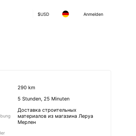
$
USD
Anmelden
290 km
5 Stunden, 25 Minuten
Доставка строительных
материалов из магазина Леруа
ibung
Мерлен
der