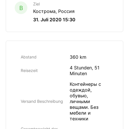
Ziel
B
Кострома, Россия
31. Juli 2020 15:30
360 km
Abstand
4 Stunden, 51
Reisezeit
Minuten
Контейнеры с
одеждой,
обувью,
личными
Versand Beschreibung
вещами. Без
мебели и
техники
Gesamtgewicht der