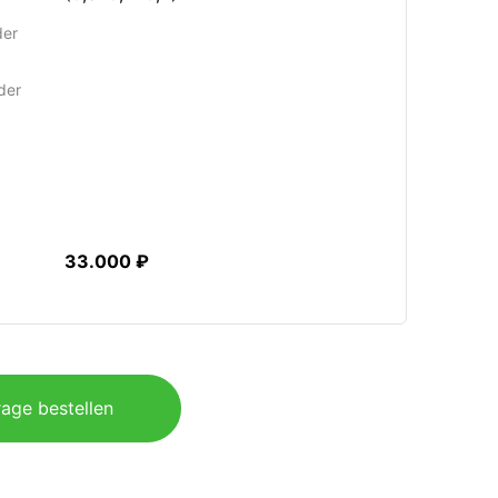
der
der
33.000 ₽
age bestellen