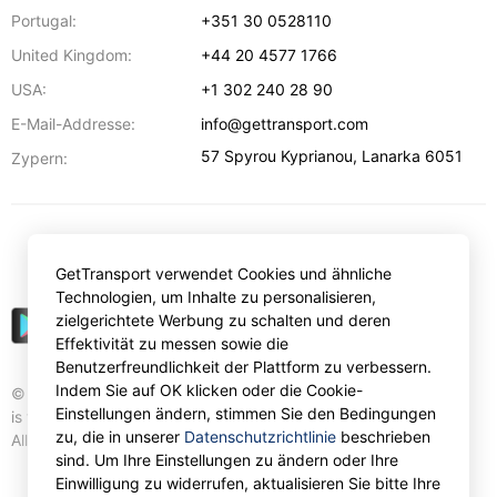
Portugal:
+351 30 0528110
United Kingdom:
+44 20 4577 1766
USA:
+1 302 240 28 90
E-Mail-Addresse:
info@gettransport.com
57 Spyrou Kyprianou
,
Lanarka
6051
Zypern:
€
EUR
GetTransport verwendet Cookies und ähnliche
Technologien, um Inhalte zu personalisieren,
zielgerichtete Werbung zu schalten und deren
Effektivität zu messen sowie die
Benutzerfreundlichkeit der Plattform zu verbessern.
Indem Sie auf OK klicken oder die Cookie-
© Gettransport International Limited. GetTransport®
Einstellungen ändern, stimmen Sie den Bedingungen
is trademark of Gettransport International Limited.
zu, die in unserer
Datenschutzrichtlinie
beschrieben
All rights reserved.
sind. Um Ihre Einstellungen zu ändern oder Ihre
Einwilligung zu widerrufen, aktualisieren Sie bitte Ihre