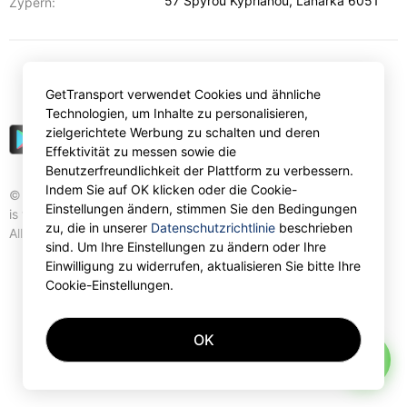
57 Spyrou Kyprianou
,
Lanarka
6051
Zypern:
€
EUR
GetTransport verwendet Cookies und ähnliche
Technologien, um Inhalte zu personalisieren,
zielgerichtete Werbung zu schalten und deren
Effektivität zu messen sowie die
Benutzerfreundlichkeit der Plattform zu verbessern.
Indem Sie auf OK klicken oder die Cookie-
© Gettransport International Limited. GetTransport®
Einstellungen ändern, stimmen Sie den Bedingungen
is trademark of Gettransport International Limited.
zu, die in unserer
Datenschutzrichtlinie
beschrieben
All rights reserved.
sind. Um Ihre Einstellungen zu ändern oder Ihre
Einwilligung zu widerrufen, aktualisieren Sie bitte Ihre
Cookie-Einstellungen.
OK
AI