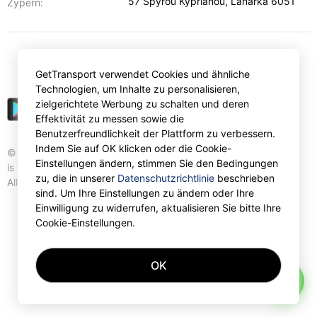
57 Spyrou Kyprianou
,
Lanarka
6051
Zypern:
€
EUR
GetTransport verwendet Cookies und ähnliche
Technologien, um Inhalte zu personalisieren,
zielgerichtete Werbung zu schalten und deren
Effektivität zu messen sowie die
Benutzerfreundlichkeit der Plattform zu verbessern.
Indem Sie auf OK klicken oder die Cookie-
© Gettransport International Limited. GetTransport®
Einstellungen ändern, stimmen Sie den Bedingungen
is trademark of Gettransport International Limited.
zu, die in unserer
Datenschutzrichtlinie
beschrieben
All rights reserved.
sind. Um Ihre Einstellungen zu ändern oder Ihre
Einwilligung zu widerrufen, aktualisieren Sie bitte Ihre
Cookie-Einstellungen.
OK
AI