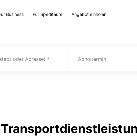
Für Business
Für Spediteure
Angebot einholen
(stadt oder Adresse)
Abholtermin
Transportdienstleistu