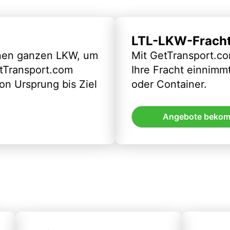
LTL-LKW-Frach
inen ganzen LKW, um
Mit GetTransport.co
etTransport.com
Ihre Fracht einnimm
n Ursprung bis Ziel
oder Container.
Angebote beko