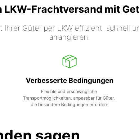
n LKW-Frachtversand mit Ge
t Ihrer Güter per LKW effizient, schnell
arrangieren.
Verbesserte Bedingungen
Flexible und erschwingliche 
Transportmöglichkeiten, anpassbar für Güter, 
die besondere Bedingungen erfordern
nden sagen