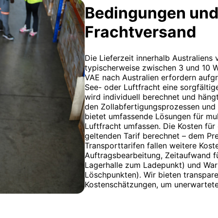
Bedingungen und
Frachtversand
Die Lieferzeit innerhalb Australiens 
typischerweise zwischen 3 und 10 W
VAE nach Australien erfordern aufg
See- oder Luftfracht eine sorgfälti
wird individuell berechnet und häng
den Zollabfertigungsprozessen und
bietet umfassende Lösungen für mul
Luftfracht umfassen. Die Kosten f
geltenden Tarif berechnet – dem Pre
Transporttarifen fallen weitere Kost
Auftragsbearbeitung, Zeitaufwand f
Lagerhalle zum Ladepunkt) und War
Löschpunkten). Wir bieten transparen
Kostenschätzungen, um unerwartet