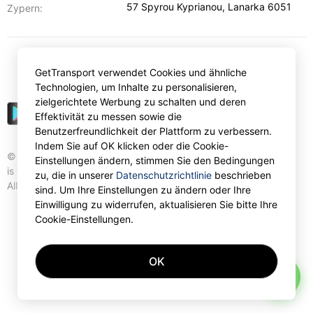
57 Spyrou Kyprianou
,
Lanarka
6051
Zypern:
€
EUR
GetTransport verwendet Cookies und ähnliche
Technologien, um Inhalte zu personalisieren,
zielgerichtete Werbung zu schalten und deren
Effektivität zu messen sowie die
Benutzerfreundlichkeit der Plattform zu verbessern.
Indem Sie auf OK klicken oder die Cookie-
© Gettransport International Limited. GetTransport®
Einstellungen ändern, stimmen Sie den Bedingungen
is trademark of Gettransport International Limited.
zu, die in unserer
Datenschutzrichtlinie
beschrieben
All rights reserved.
sind. Um Ihre Einstellungen zu ändern oder Ihre
Einwilligung zu widerrufen, aktualisieren Sie bitte Ihre
Cookie-Einstellungen.
OK
AI