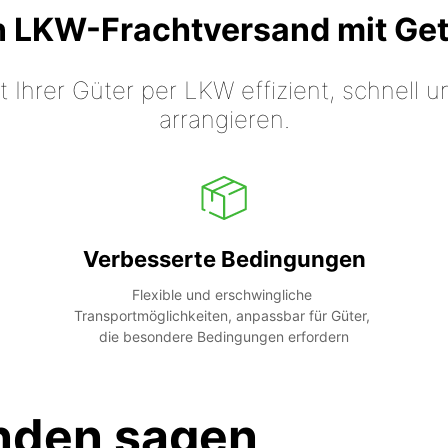
n LKW-Frachtversand mit Ge
t Ihrer Güter per LKW effizient, schnell
arrangieren.
Verbesserte Bedingungen
Flexible und erschwingliche 
Transportmöglichkeiten, anpassbar für Güter, 
die besondere Bedingungen erfordern
nden sagen