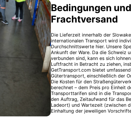
Bedingungen und
Frachtversand
Die Lieferzeit innerhalb der Slowake
internationalen Transport wird indiv
Durchschnittswerte hier. Unsere Spe
Ankunft der Ware. Da die Schweiz un
verbunden sind, kann es sich lohnen
Luftfracht in Betracht zu ziehen, i
GetTransport.com bietet umfassende
Gütertransport, einschließlich der 
Die Kosten für den Straßengüterver
berechnet – dem Preis pro Einheit d
Transporttarifen sind in die Transp
den Auftrag, Zeitaufwand für das B
Ladeort) und Wartezeit (zwischen d
Einhaltung der jeweiligen Vorschrift