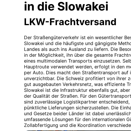
in die Slowakei
LKW-Frachtversand
Der Straßengüterverkehr ist ein wesentlicher Bes
Slowakei und die häufigste und gängigste Meth
Landes als auch ins Ausland zu liefern. Die Beso
in der Möglichkeit, ihn über die gesamte Frachtr
eines multimodalen Transports einzusetzen. Se
Hauptroute verwendet werden, erfolgt in den me
per Auto. Dies macht den Straßentransport auf 
unverzichtbar. Die Schweiz profitiert von ihrer
gut ausgebauten Verkehrsnetz, was effiziente T
Slowakei ist die Infrastruktur ebenfalls gut, abe
der Qualität der Straßen. Für den Gütertranspo
sind zuverlässige Logistikpartner entscheidend
pünktliche Lieferungen sicherzustellen. Die Einh
und Gesetze beider Länder ist dabei unerlässlic
umfassende Lösungen für den internationalen Güt
Zollabfertigung und die Koordination verschiede