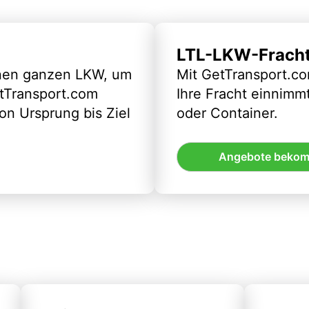
LTL-LKW-Frach
inen ganzen LKW, um
Mit GetTransport.co
etTransport.com
Ihre Fracht einnimm
n Ursprung bis Ziel
oder Container.
Angebote beko