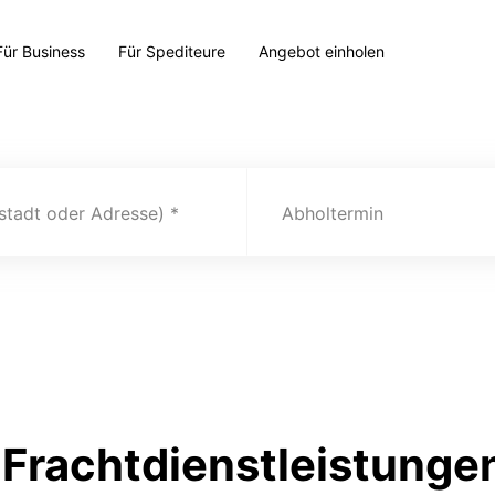
Für Business
Für Spediteure
Angebot einholen
(stadt oder Adresse)
Abholtermin
Frachtdienstleistunge