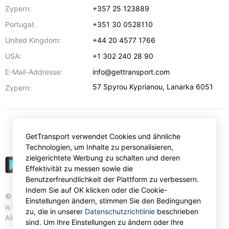
Zypern:
+357 25 123889
Portugal:
+351 30 0528110
United Kingdom:
+44 20 4577 1766
USA:
+1 302 240 28 90
E-Mail-Addresse:
info@gettransport.com
57 Spyrou Kyprianou
,
Lanarka
6051
Zypern:
€
EUR
GetTransport verwendet Cookies und ähnliche
Technologien, um Inhalte zu personalisieren,
zielgerichtete Werbung zu schalten und deren
Effektivität zu messen sowie die
Benutzerfreundlichkeit der Plattform zu verbessern.
Indem Sie auf OK klicken oder die Cookie-
© Gettransport International Limited. GetTransport®
Einstellungen ändern, stimmen Sie den Bedingungen
is trademark of Gettransport International Limited.
zu, die in unserer
Datenschutzrichtlinie
beschrieben
All rights reserved.
sind. Um Ihre Einstellungen zu ändern oder Ihre