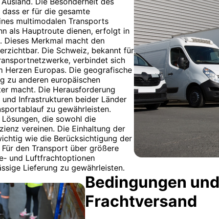
 Ausland. Die Besonderheit des
 dass er für die gesamte
eines multimodalen Transports
 als Hauptroute dienen, erfolgt in
o. Dieses Merkmal macht den
erzichtbar. Die Schweiz, bekannt für
Transportnetzwerke, verbindet sich
m Herzen Europas. Die geografische
ng zu anderen europäischen
üter macht. Die Herausforderung
n und Infrastrukturen beider Länder
nsportablauf zu gewährleisten.
 Lösungen, die sowohl die
zienz vereinen. Die Einhaltung der
chtig wie die Berücksichtigung der
 Für den Transport über größere
e- und Luftfrachtoptionen
ssige Lieferung zu gewährleisten.
Bedingungen und
Frachtversand