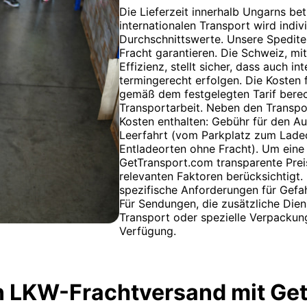
Die Lieferzeit innerhalb Ungarns bet
internationalen Transport wird indiv
Durchschnittswerte. Unsere Spedite
Fracht garantieren. Die Schweiz, mi
Effizienz, stellt sicher, dass auch 
termingerecht erfolgen. Die Kosten 
gemäß dem festgelegten Tarif berec
Transportarbeit. Neben den Transpor
Kosten enthalten: Gebühr für den Au
Leerfahrt (vom Parkplatz zum Lade
Entladeorten ohne Fracht). Um eine 
GetTransport.com transparente Prei
relevanten Faktoren berücksichtigt.
spezifische Anforderungen für Gefa
Für Sendungen, die zusätzliche Dien
Transport oder spezielle Verpackung
Verfügung.
n LKW-Frachtversand mit Ge