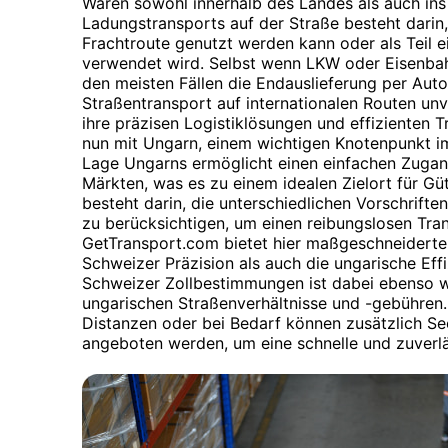
Waren sowohl innerhalb des Landes als auch ins
Ladungstransports auf der Straße besteht darin,
Frachtroute genutzt werden kann oder als Teil 
verwendet wird. Selbst wenn LKW oder Eisenbahn
den meisten Fällen die Endauslieferung per Aut
Straßentransport auf internationalen Routen unv
ihre präzisen Logistiklösungen und effizienten 
nun mit Ungarn, einem wichtigen Knotenpunkt i
Lage Ungarns ermöglicht einen einfachen Zuga
Märkten, was es zu einem idealen Zielort für G
besteht darin, die unterschiedlichen Vorschrifte
zu berücksichtigen, um einen reibungslosen Tra
GetTransport.com bietet hier maßgeschneiderte
Schweizer Präzision als auch die ungarische Effi
Schweizer Zollbestimmungen ist dabei ebenso wi
ungarischen Straßenverhältnisse und -gebühren.
Distanzen oder bei Bedarf können zusätzlich Se
angeboten werden, um eine schnelle und zuverlä