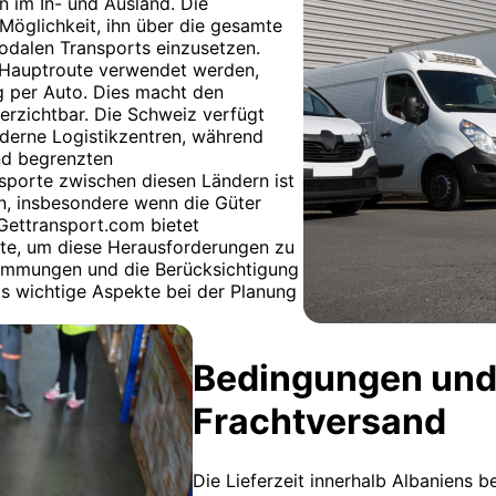
 im In- und Ausland. Die
 Möglichkeit, ihn über die gesamte
modalen Transports einzusetzen.
 Hauptroute verwendet werden,
ng per Auto. Dies macht den
erzichtbar. Die Schweiz verfügt
derne Logistikzentren, während
nd begrenzten
nsporte zwischen diesen Ländern ist
en, insbesondere wenn die Güter
 Gettransport.com bietet
te, um diese Herausforderungen zu
timmungen und die Berücksichtigung
ls wichtige Aspekte bei der Planung
Bedingungen und
Frachtversand
Die Lieferzeit innerhalb Albaniens b