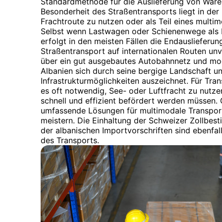
Standardmethode für die Auslieferung von Waren
Besonderheit des Straßentransports liegt in der
Frachtroute zu nutzen oder als Teil eines multi
Selbst wenn Lastwagen oder Schienenwege als
erfolgt in den meisten Fällen die Endauslieferu
Straßentransport auf internationalen Routen unv
über ein gut ausgebautes Autobahnnetz und mo
Albanien sich durch seine bergige Landschaft u
Infrastrukturmöglichkeiten auszeichnet. Für Tra
es oft notwendig, See- oder Luftfracht zu nutz
schnell und effizient befördert werden müssen.
umfassende Lösungen für multimodale Transpor
meistern. Die Einhaltung der Schweizer Zollbes
der albanischen Importvorschriften sind ebenfal
des Transports.