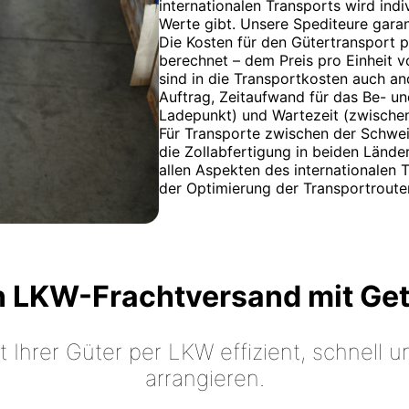
internationalen Transports wird indi
Werte gibt. Unsere Spediteure garan
Die Kosten für den Gütertransport 
berechnet – dem Preis pro Einheit v
sind in die Transportkosten auch a
Auftrag, Zeitaufwand für das Be- u
Ladepunkt) und Wartezeit (zwische
Für Transporte zwischen der Schwei
die Zollabfertigung in beiden Länder
allen Aspekten des internationalen T
der Optimierung der Transportroute
n LKW-Frachtversand mit Ge
t Ihrer Güter per LKW effizient, schnell
arrangieren.