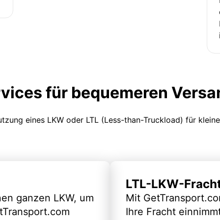
rvices für bequemeren Versa
Nutzung eines LKW oder LTL (Less-than-Truckload) für klein
LTL-LKW-Frach
inen ganzen LKW, um
Mit GetTransport.co
etTransport.com
Ihre Fracht einnimm