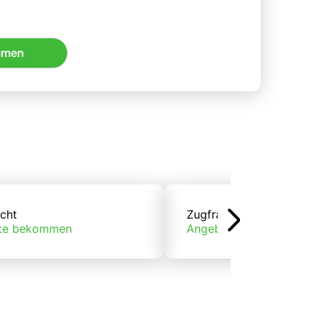
mmen
cht
Zugfracht
te bekommen
Angebote bekommen